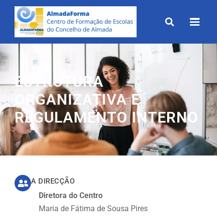
Skip
to
content
ESTRUTURA
ORGANIZATIVA E
REGULAMENTO INTERNO
A DIRECÇÃO
Diretora do Centro
Maria de Fátima de Sousa Pires