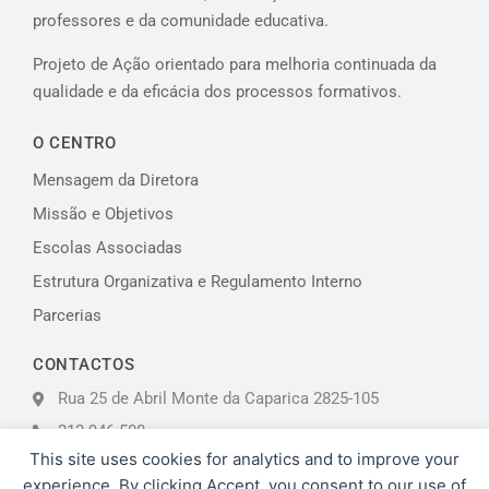
professores e da comunidade educativa.
Projeto de Ação orientado para melhoria continuada da
qualidade e da eficácia dos processos formativos.
O CENTRO
Mensagem da Diretora
Missão e Objetivos
Escolas Associadas
Estrutura Organizativa e Regulamento Interno
Parcerias
CONTACTOS
Rua 25 de Abril Monte da Caparica 2825-105
212 946 508
This site uses cookies for analytics and to improve your
almadaforma@aecaparica.pt
experience. By clicking Accept, you consent to our use of