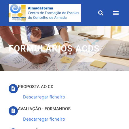
Skip
to
content
FORMULÁRIOS ACDS
PROPOSTA AO CD
Descarregar ficheiro
AVALIAÇÃO - FORMANDOS
Descarregar ficheiro