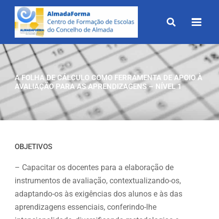
Skip
to
content
A FOLHA DE CÁLCULO COMO FERRAMENTA DE APOIO À
AVALIAÇÃO PARA AS APRENDIZAGENS – NÍVEL 1
OBJETIVOS
– Capacitar os docentes para a elaboração de
instrumentos de avaliação, contextualizando-os,
adaptando-os às exigências dos alunos e às das
aprendizagens essenciais, conferindo-lhe