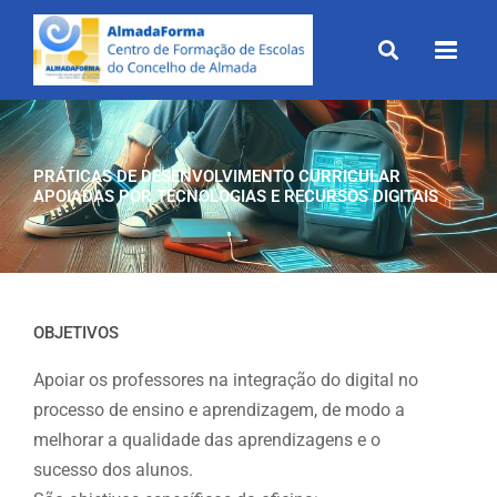
Skip
to
content
PRÁTICAS DE DESENVOLVIMENTO CURRICULAR
APOIADAS POR TECNOLOGIAS E RECURSOS DIGITAIS
OBJETIVOS
Apoiar os professores na integração do digital no
processo de ensino e aprendizagem, de modo a
melhorar a qualidade das aprendizagens e o
sucesso dos alunos.