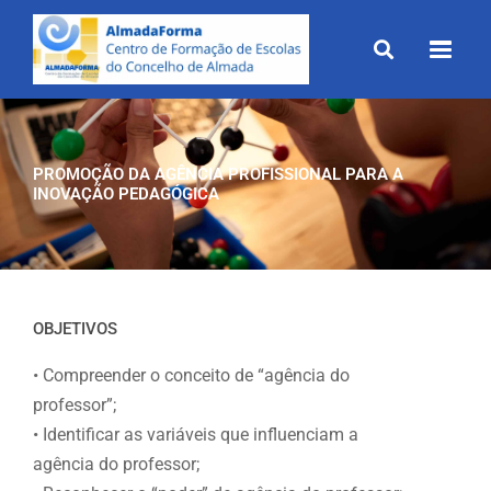
Skip
to
content
PROMOÇÃO DA AGÊNCIA PROFISSIONAL PARA A
INOVAÇÃO PEDAGÓGICA
OBJETIVOS
• Compreender o conceito de “agência do
professor”;
• Identificar as variáveis que influenciam a
agência do professor;