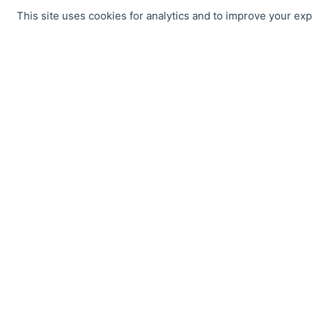
This site uses cookies for analytics and to improve your ex
TRABALHAMOS PARA SI, CONTAMOS CONSIGO!
Contacte-nos.
ALMADAFORMA
Centro de Desenvolvimento Profissional, de Inovação e