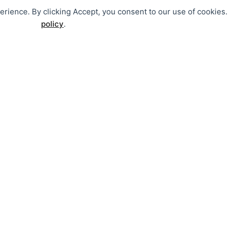
perience. By clicking Accept, you consent to our use of cookies
policy
.
O CENTRO
Mensagem da Diretora