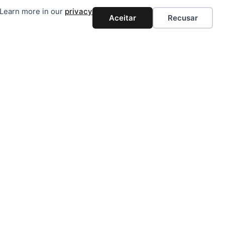
. Learn more in our
privacy
Aceitar
Recusar
CONTACTOS
CONTACTOS
Rua 25 de Abril Monte da Caparica 2825-105